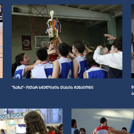
Მ
“ᲖᲐᲖᲐ”- ᲝᲗᲐᲠ ᲮᲛᲔᲚᲘᲫᲘᲡ ᲗᲐᲡᲘᲡ ᲩᲔᲛᲞᲘᲝᲜᲘ
Ა