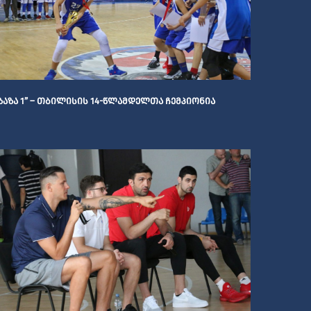
ᲖᲐᲖᲐ 1” – ᲗᲑᲘᲚᲘᲡᲘᲡ 14-ᲬᲚᲐᲛᲓᲔᲚᲗᲐ ᲩᲔᲛᲞᲘᲝᲜᲘᲐ