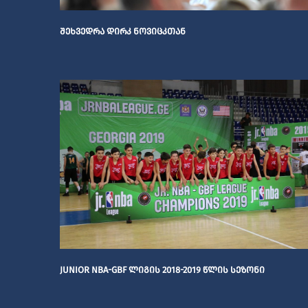
ᲨᲔᲮᲕᲔᲓᲠᲐ ᲓᲘᲠᲙ ᲜᲝᲕᲘᲪᲙᲗᲐᲜ
JUNIOR NBA-GBF ᲚᲘᲒᲘᲡ 2018-2019 ᲬᲚᲘᲡ ᲡᲔᲖᲝᲜᲘ