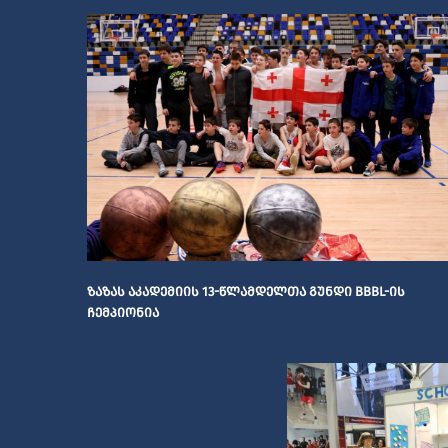
ᲖᲐᲖᲐᲡ ᲐᲙᲐᲓᲔᲛᲘᲘᲡ 13-ᲬᲚᲐᲛᲓᲔᲚᲗᲐ ᲒᲣᲜᲓᲘ BBBL-ᲘᲡ
ᲩᲔᲛᲞᲘᲝᲜᲘᲐ