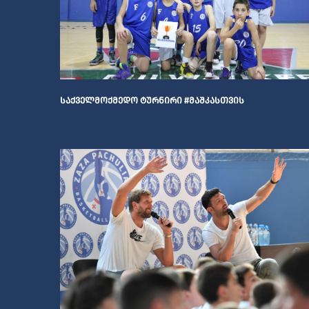
ᲡᲐᲥᲕᲔᲚᲛᲝᲥᲛᲔᲓᲝ ᲢᲣᲠᲜᲘᲠᲘ #ᲛᲐᲨᲙᲐᲡᲗᲕᲘᲡ