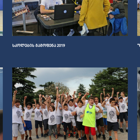
ᲡᲙᲝᲚᲔᲑᲘᲡ ᲒᲐᲛᲝᲤᲔᲜᲐ 2019
“