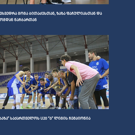
ᲔᲮᲕᲔᲓᲠᲐ ᲒᲝᲒᲐ ᲑᲘᲗᲐᲫᲔᲡᲗᲐᲜ, ᲖᲐᲖᲐ ᲤᲐᲩᲣᲚᲘᲐᲡᲗᲐᲜ ᲓᲐ
ᲝᲒᲓᲐᲜ ᲜᲐᲩᲑᲐᲠᲗᲐᲜ
ᲖᲐᲖᲐ” ᲡᲐᲥᲐᲠᲗᲕᲔᲚᲝᲡ U20 “Ბ” ᲚᲘᲒᲘᲡ ᲩᲔᲛᲞᲘᲝᲜᲘᲐ