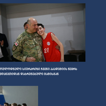
ᲝᲣᲚᲝᲓᲜᲔᲚᲘ ᲡᲘᲣᲠᲞᲠᲘᲖᲘ ᲩᲕᲔᲜᲘ ᲐᲙᲐᲓᲔᲛᲘᲘᲡ ᲬᲔᲕᲠᲡ
ᲕᲦᲐᲜᲔᲗᲘᲓᲐᲜ ᲓᲐᲑᲠᲣᲜᲔᲑᲣᲚᲘ ᲛᲐᲛᲘᲡᲒᲐᲜ