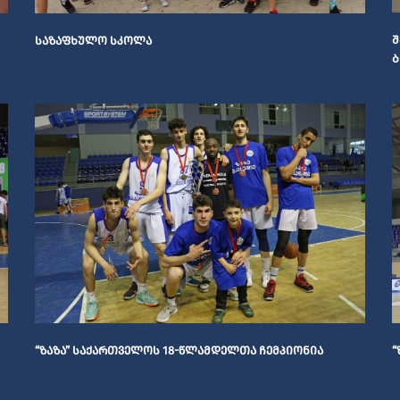
Შ
ᲡᲐᲖᲐᲤᲮᲣᲚᲝ ᲡᲙᲝᲚᲐ
Ბ
“
“ᲖᲐᲖᲐ” ᲡᲐᲥᲐᲠᲗᲕᲔᲚᲝᲡ 18-ᲬᲚᲐᲛᲓᲔᲚᲗᲐ ᲩᲔᲛᲞᲘᲝᲜᲘᲐ